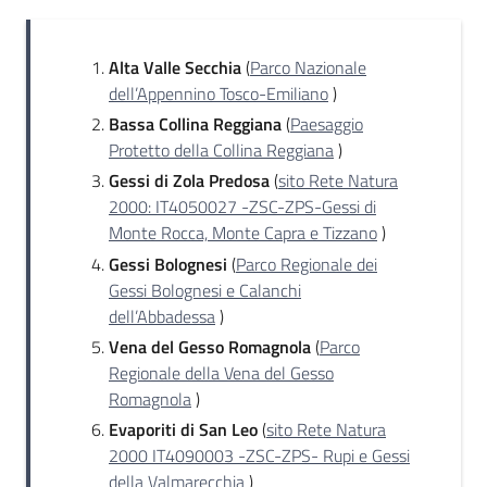
Comunicazione
Alta Valle Secchia
(
Parco Nazionale
dell’Appennino Tosco-Emiliano
)
Bassa Collina Reggiana
(
Paesaggio
Protetto della Collina Reggiana
)
Gessi di Zola Predosa
(
sito Rete Natura
2000: IT4050027 -ZSC-ZPS-Gessi di
Monte Rocca, Monte Capra e Tizzano
)
Gessi Bolognesi
(
Parco Regionale dei
Gessi Bolognesi e Calanchi
dell’Abbadessa
)
Vena del Gesso Romagnola
(
Parco
Regionale della Vena del Gesso
Romagnola
)
Evaporiti di San Leo
(
sito Rete Natura
2000 IT4090003 -ZSC-ZPS- Rupi e Gessi
della Valmarecchia
)