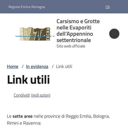
Vai al contenuto
Vai alla navigazione
Vai al footer
Regione Emilia-Romagna
ITA
Carsismo e
Carsismo e Grotte
Grotte nelle
nelle Evaporiti
Evaporiti
dell’Appennino
settentrionale
dell’Appennino
Sito web ufficiale
settentrionale
Sito web ufficiale
Home
/
In evidenza
/
Link utili
Link utili
Candidatura
e
riconoscimento
Condividi
Vedi azioni
Gestione
Le
sette aree
nelle province di Reggio Emilia, Bologna,
Rimini e Ravenna:
Cartografia