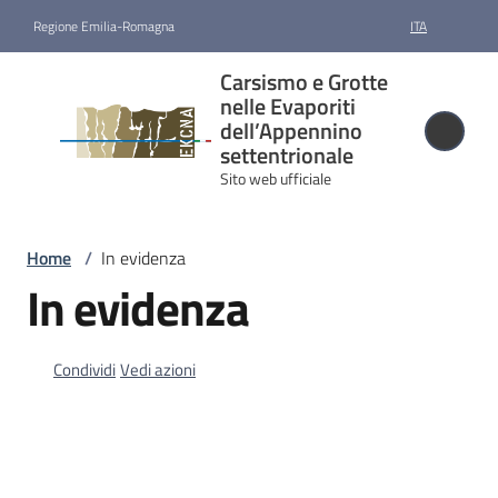
Vai al contenuto
Vai alla navigazione
Vai al footer
Regione Emilia-Romagna
ITA
Carsismo e
Carsismo e Grotte
Grotte nelle
nelle Evaporiti
Evaporiti
dell’Appennino
settentrionale
dell’Appennino
Sito web ufficiale
settentrionale
Sito web ufficiale
Home
/
In evidenza
In evidenza
Candidatura
e
riconoscimento
Condividi
Vedi azioni
Gestione
Cartografia