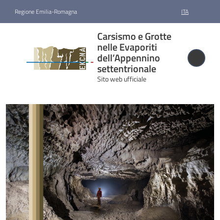
Vai al contenuto
Vai alla navigazione
Vai al footer
Regione Emilia-Romagna
ITA
Carsismo e
Carsismo e Grotte
Grotte nelle
nelle Evaporiti
Evaporiti
dell’Appennino
settentrionale
dell’Appennino
Sito web ufficiale
settentrionale
Sito web ufficiale
Sito web ufficiale
Candidatura
e
riconoscimento
Gestione
Cartografia