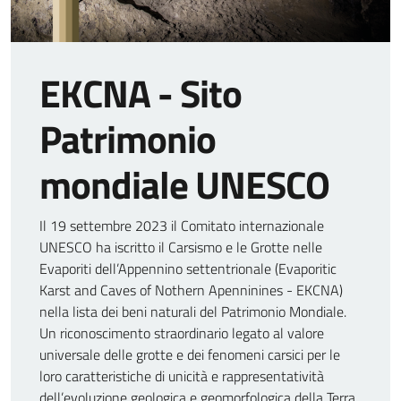
Comunicazione
EKCNA - Sito
Patrimonio
mondiale UNESCO
Il 19 settembre 2023 il Comitato internazionale
UNESCO ha iscritto il Carsismo e le Grotte nelle
Evaporiti dell’Appennino settentrionale (Evaporitic
Karst and Caves of Nothern Apenninines - EKCNA)
nella lista dei beni naturali del Patrimonio Mondiale.
Un riconoscimento straordinario legato al valore
universale delle grotte e dei fenomeni carsici per le
loro caratteristiche di unicità e rappresentatività
dell’evoluzione geologica e geomorfologica della Terra​.