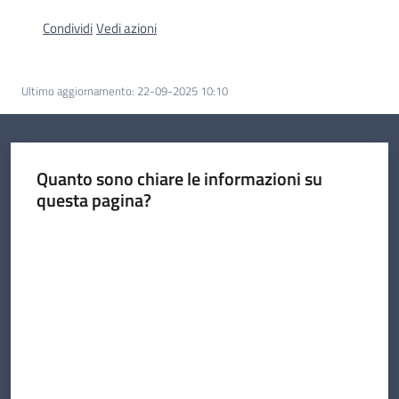
Condividi
Vedi azioni
Comunicazione
Ultimo aggiornamento
:
22-09-2025 10:10
Quanto sono chiare le informazioni su
questa pagina?
Valuta da 1 a 5 stelle