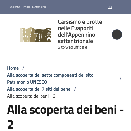
Vai al contenuto
Vai alla navigazione
Vai al footer
Regione Emilia-Romagna
ITA
Carsismo e
Carsismo e Grotte
Grotte nelle
nelle Evaporiti
Evaporiti
dell’Appennino
settentrionale
dell’Appennino
Sito web ufficiale
settentrionale
Sito web ufficiale
Home
/
Alla scoperta dei sette componenti del sito
/
Candidatura
Patrimonio UNESCO
e
Alla scoperta dei 7 siti del bene
/
riconoscimento
Alla scoperta dei beni - 2
Alla scoperta dei beni -
Gestione
2
Cartografia