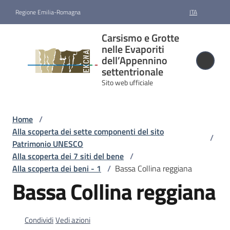
Vai al contenuto
Vai alla navigazione
Vai al footer
Regione Emilia-Romagna
ITA
Carsismo e
Carsismo e Grotte
Grotte nelle
nelle Evaporiti
Evaporiti
dell’Appennino
settentrionale
dell’Appennino
Sito web ufficiale
settentrionale
Sito web ufficiale
Home
/
Alla scoperta dei sette componenti del sito
/
Candidatura
Patrimonio UNESCO
e
Alla scoperta dei 7 siti del bene
/
riconoscimento
Alla scoperta dei beni - 1
/
Bassa Collina reggiana
Bassa Collina reggiana
Gestione
Condividi
Vedi azioni
Cartografia