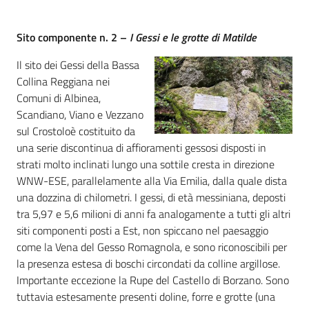
Comunicazione
Sito componente n. 2 –
I G
essi e le grotte di Matilde
Il sito dei Gessi della Bassa
Collina Reggiana nei
Comuni di Albinea,
Scandiano, Viano e Vezzano
sul Crostoloè costituito da
una serie discontinua di affioramenti gessosi disposti in
strati molto inclinati lungo una sottile cresta in direzione
WNW-ESE, parallelamente alla Via Emilia, dalla quale dista
una dozzina di chilometri. I gessi, di età messiniana, deposti
tra 5,97 e 5,6 milioni di anni fa analogamente a tutti gli altri
siti componenti posti a Est, non spiccano nel paesaggio
come la Vena del Gesso Romagnola, e sono riconoscibili per
la presenza estesa di boschi circondati da colline argillose.
Importante eccezione la Rupe del Castello di Borzano. Sono
tuttavia estesamente presenti doline, forre e grotte (una