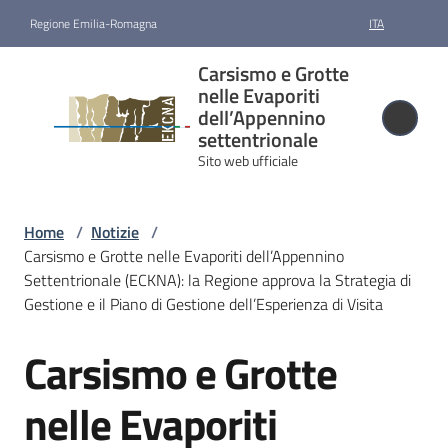
Vai al contenuto
Vai alla navigazione
Vai al footer
Regione Emilia-Romagna
ITA
Carsismo e
Carsismo e Grotte
Grotte nelle
nelle Evaporiti
Evaporiti
dell’Appennino
settentrionale
dell’Appennino
Sito web ufficiale
settentrionale
Sito web ufficiale
Home
/
Notizie
/
Carsismo e Grotte nelle Evaporiti dell’Appennino
Candidatura
Settentrionale (ECKNA): la Regione approva la Strategia di
e
Gestione e il Piano di Gestione dell’Esperienza di Visita
riconoscimento
Carsismo e Grotte
Salta al contenuto
Gestione
nelle Evaporiti
Cartografia