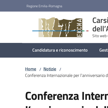
Vai al contenuto
Vai alla navigazione
Vai al footer
Regione Emilia-Romagna
Cars
dell
Sito web u
Candidatura e riconoscimento
Gest
Home
Notizie
/
/
Conferenza Internazionale per l’anniversario d
Salta al contenuto
Conferenza Inter