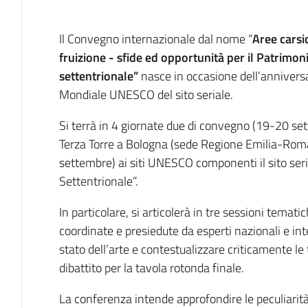
Introduzione
Il Convegno internazionale dal nome “
Aree carsi
fruizione - sfide ed opportunità per il Patri
settentrionale”
nasce in occasione dell’anniversar
Mondiale UNESCO del sito seriale.
Si terrà in 4 giornate due di convegno (19-20 se
Terza Torre a Bologna (sede Regione Emilia-Roma
settembre) ai siti UNESCO componenti il sito ser
Settentrionale”.
In particolare, si articolerà in tre sessioni temati
coordinate e presiedute da esperti nazionali e inte
stato dell’arte e contestualizzare criticamente le 
dibattito per la tavola rotonda finale.
La conferenza intende approfondire le peculiarità