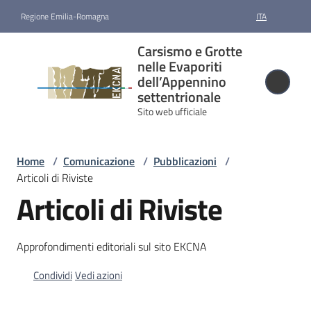
Vai al contenuto
Vai alla navigazione
Vai al footer
Regione Emilia-Romagna
ITA
Carsismo e
Carsismo e Grotte
Grotte nelle
nelle Evaporiti
Evaporiti
dell’Appennino
settentrionale
dell’Appennino
Sito web ufficiale
settentrionale
Sito web ufficiale
Home
/
Comunicazione
/
Pubblicazioni
/
Articoli di Riviste
Candidatura
Articoli di Riviste
e
riconoscimento
Approfondimenti editoriali sul sito EKCNA
Gestione
Condividi
Vedi azioni
Cartografia