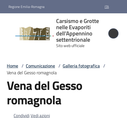
Vai al contenuto
Vai alla navigazione
Vai al footer
Regione Emilia-Romagna
ITA
Carsismo e
Carsismo e Grotte
Grotte nelle
nelle Evaporiti
Evaporiti
dell’Appennino
settentrionale
dell’Appennino
Sito web ufficiale
settentrionale
Sito web ufficiale
Home
/
Comunicazione
/
Galleria fotografica
/
Vena del Gesso romagnola
Candidatura
Vena del Gesso
e
riconoscimento
romagnola
Gestione
Condividi
Vedi azioni
Cartografia