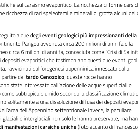
ifiche sul carsismo evaporitico. La ricchezza di forme carsich
e ricchezza di rari speleotemi e minerali di grotta alcuni dei
seguito a due degli
eventi geologici più impressionanti della
ontinente Pangea avvenuta circa 200 milioni di anni fa e la
eo circa 6 milioni di anni fa, conosciuta come “Crisi di Salinit
 depositi evaporitici che testimoniano questi due eventi geol
tta
, ravvicinati dall’orogenesi appenninica innescata dalla
 partire dal
tardo Cenozoico
, queste rocce hanno
no state interessate dall’azione delle acque superficiali e
o come subtropicale umido secondo la classificazione climatic
o solitamente a una dissoluzione diffusa dei depositi evapori
ll’area dell’Appennino settentrionale invece, la peculiare
si glaciali e interglaciali non solo le hanno preservate, ma ha
di manifestazioni carsiche uniche
(foto accanto di Francesco