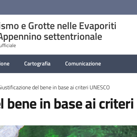
ismo e Grotte nelle Evaporiti
’Appennino settentrionale
fficiale
ione
Cartografia
Comunicazione
iustificazione del bene in base ai criteri UNESCO
el bene in base ai crite