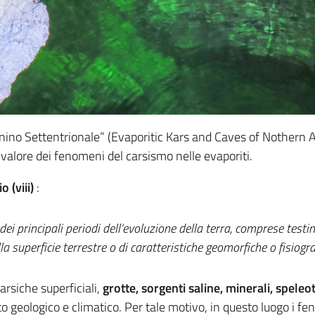
pennino Settentrionale” (Evaporitic Kars and Caves of Nother
valore dei fenomeni del carsismo nelle evaporiti.
o (viii)
:
i principali periodi dell’evoluzione della terra, comprese testim
lla superficie terrestre o di caratteristiche geomorfiche o fisiogra
arsiche superficiali,
grotte, sorgenti saline, minerali, speleo
to geologico e climatico. Per tale motivo, in questo luogo i fe