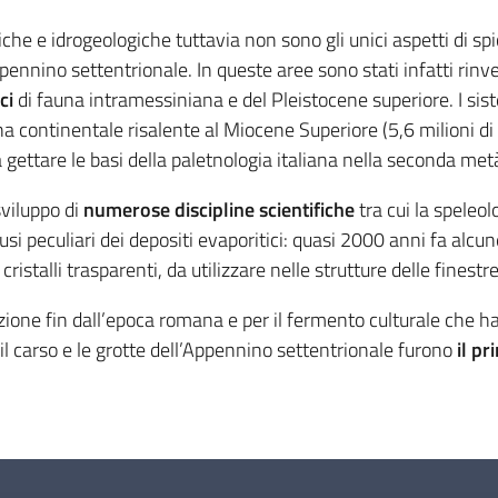
he e idrogeologiche tuttavia non sono gli unici aspetti di sp
pennino settentrionale. In queste aree sono stati infatti rinv
ci
di fauna intramessiniana e del Pleistocene superiore. I sis
na continentale risalente al Miocene Superiore (5,6 milioni di 
 gettare le basi della paletnologia italiana nella seconda met
sviluppo di
numerose discipline scientifiche
tra cui la speleol
si peculiari dei depositi evaporitici: quasi 2000 anni fa alcun
 cristalli trasparenti, da utilizzare nelle strutture delle finestr
ione fin dall’epoca romana e per il fermento culturale che ha 
il carso e le grotte dell’Appennino settentrionale furono
il pr