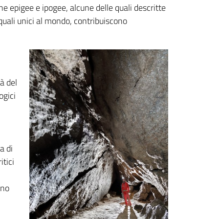
e epigee e ipogee, alcune delle quali descritte
 quali unici al mondo, contribuiscono
à del
ogici
a di
tici
nno