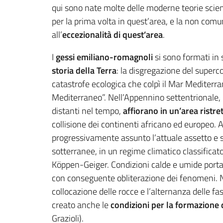
qui sono nate molte delle moderne teorie scient
per la prima volta in quest’area, e la non comun
all’
eccezionalità di quest’area
.
I
gessi emiliano-romagnoli
si sono formati in 
storia della Terra
: la disgregazione del superc
catastrofe ecologica che colpì il Mar Mediterran
Mediterraneo”. Nell’Appennino settentrionale, i
distanti nel tempo,
affiorano in un’area ristre
collisione dei continenti africano ed europeo. A
progressivamente assunto l’attuale assetto e so
sotterranee, in un regime climatico classificat
Köppen-Geiger. Condizioni calde e umide portan
con conseguente obliterazione dei fenomeni. Ne
collocazione delle rocce e l’alternanza delle fa
creato anche le
condizioni per la formazione 
Grazioli).