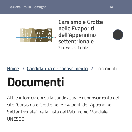
Vai al contenuto
Vai alla navigazione
Vai al footer
Regione Emilia-Romagna
ITA
Carsismo e
Carsismo e Grotte
Grotte nelle
nelle Evaporiti
Evaporiti
dell’Appennino
settentrionale
dell’Appennino
Sito web ufficiale
settentrionale
Sito web ufficiale
Home
/
Candidatura e riconoscimento
/
Documenti
Documenti
Candidatura
e
riconoscimento
Atti e informazioni sulla candidatura e riconoscimento del
Menu selezionato
sito “Carsismo e Grotte nelle Evaporiti dell’Appennino
Gestione
Settentrionale” nella Lista del Patrimonio Mondiale
UNESCO
Cartografia